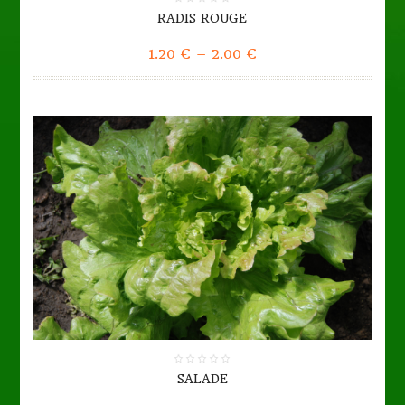
0.00
RADIS ROUGE
DETAILS
out
1.20
€
–
2.00
€
of
5
0.00
SALADE
out