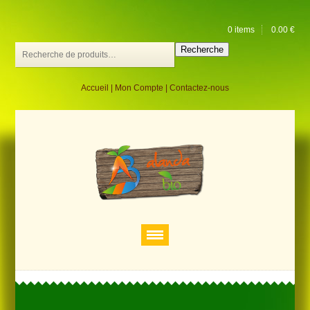
0 items
0.00
€
Recherche
Accueil
|
Mon Compte
|
Contactez-nous