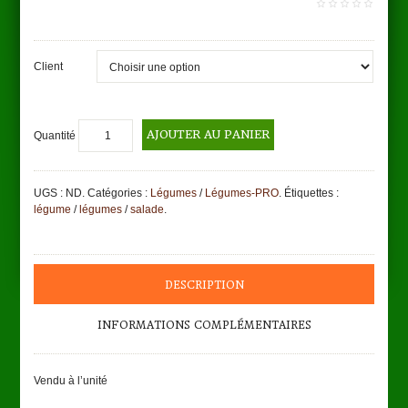
0
out
of
5
Client
AJOUTER AU PANIER
Quantité
UGS :
ND
.
Catégories :
Légumes
/
Légumes-PRO
.
Étiquettes :
légume
/
légumes
/
salade
.
DESCRIPTION
INFORMATIONS COMPLÉMENTAIRES
Vendu à l’unité