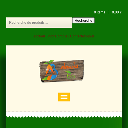
0 items
0.00
€
Recherche
Accueil
|
Mon Compte
|
Contactez-nous