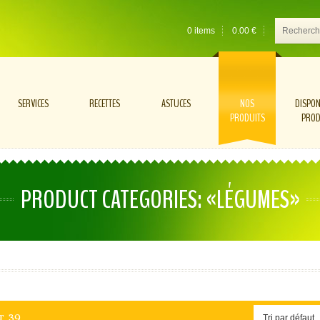
0 items
0.00
€
SERVICES
RECETTES
ASTUCES
NOS
DISPON
PRODUITS
PROD
PRODUCT CATEGORIES: «LÉGUMES»
ur 39